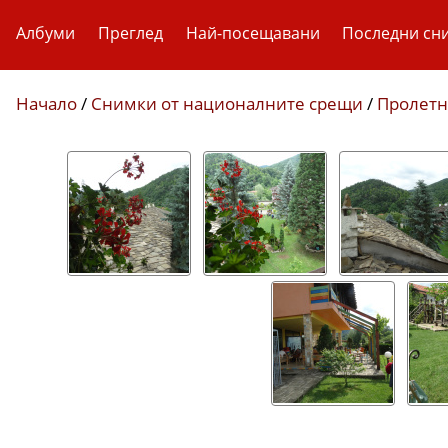
Албуми
Преглед
Най-посещавани
Последни сн
Начало
/
Снимки от националните срещи
/
Пролетн