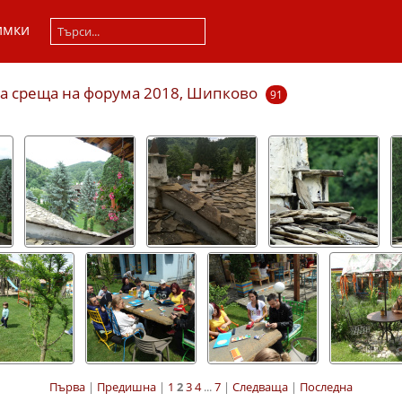
имки
а среща на форума 2018, Шипково
91
Първа
|
Предишна
|
1
2
3
4
...
7
|
Следваща
|
Последна