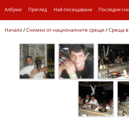
Албуми
Преглед
Най-посещавани
Последни сн
Начало
/
Снимки от националните срещи
/
Среща в