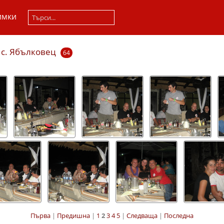
имки
 с. Ябълковец
64
Първа
|
Предишна
|
1
2
3
4
5
|
Следваща
|
Последна