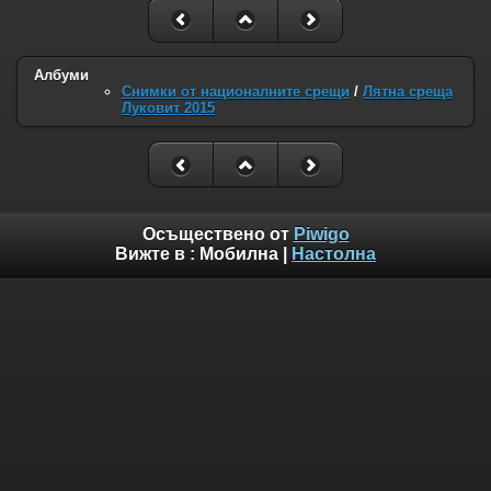
Албуми
Снимки от националните срещи
/
Лятна среща
Луковит 2015
Осъществено от
Piwigo
Вижте в :
Мобилна
|
Настолна