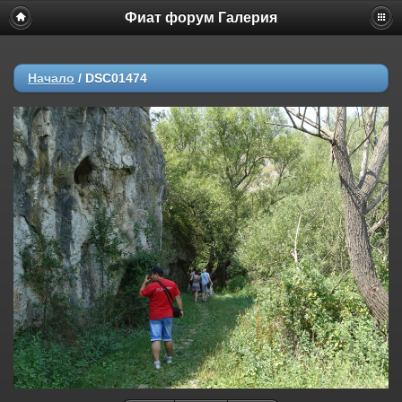
Фиат форум Галерия
Начало
/
DSC01474