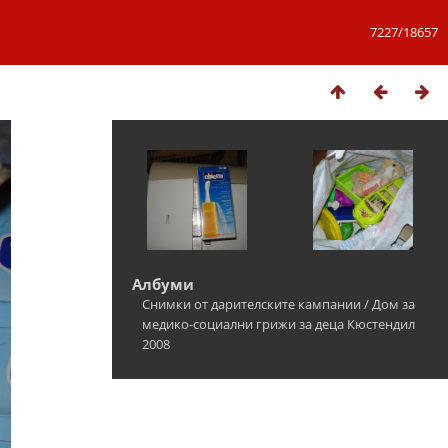
7227/18657
Албуми
Снимки от дарителските кампании
/
Дом за
медико-социални грижи за деца Кюстендил
2008