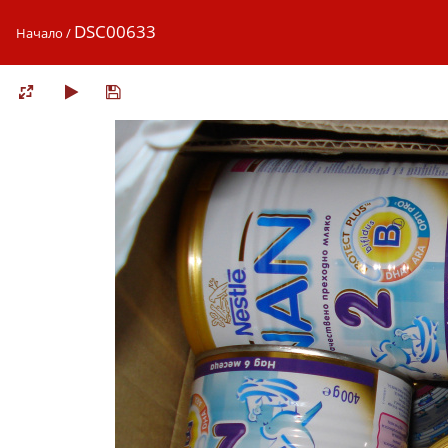
DSC00633
Начало
/