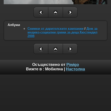
Албуми
Снимки от дарителските кампании
/
Дом за
медико-социални грижи за деца Кюстендил
2008
Осъществено от
Piwigo
Вижте в :
Мобилна
|
Настолна