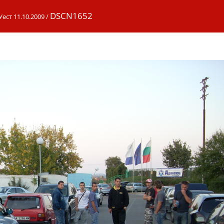
DSCN1652
ест 11.10.2009
/