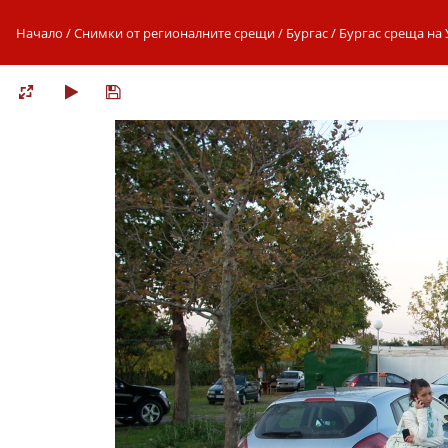
Начало
/
Снимки от регионалните срещи
/
Бургас
/
Бургас среща на У