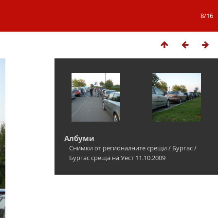
8/16
Албуми
Снимки от регионалните срещи
/
Бургас
/
Бургас среща на Уест 11.10.2009