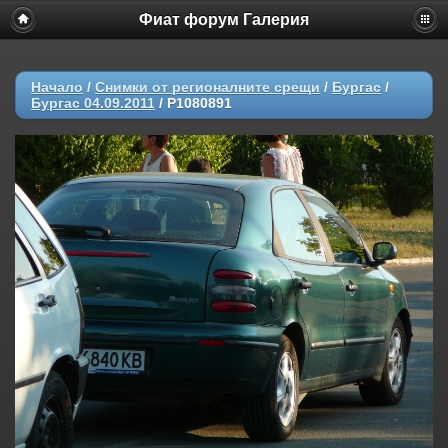
Фиат форум Галерия
Начало
/
Снимки от регионалните срещи
/
Бургас
/
Бургас 04.09.2011
/
P1080891