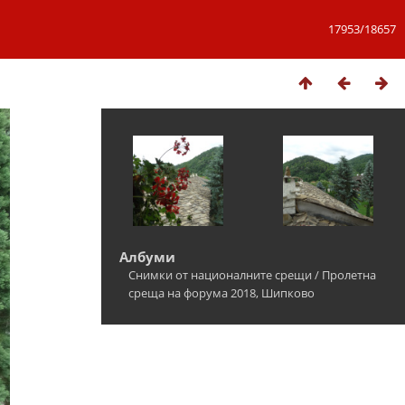
17953/18657
Албуми
Снимки от националните срещи
/
Пролетна
среща на форума 2018, Шипково