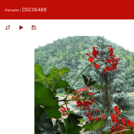
DSC06488
Начало
/