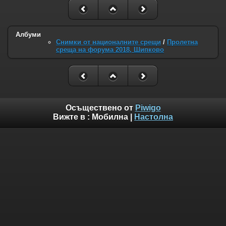
Албуми
Снимки от националните срещи
/
Пролетна
среща на форума 2018, Шипково
Осъществено от
Piwigo
Вижте в :
Мобилна
|
Настолна