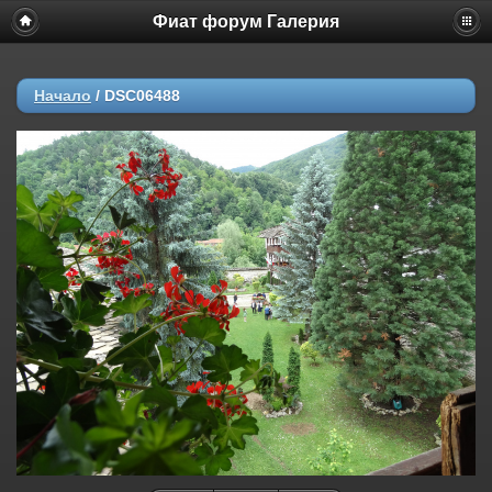
Фиат форум Галерия
Начало
/
DSC06488