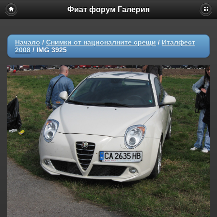
Фиат форум Галерия
Начало
/
Снимки от националните срещи
/
Италфест
2008
/
IMG 3925