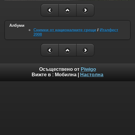
Албуми
Снимки от националните срещи
/
Италфест
2008
Осъществено от
Piwigo
Вижте в :
Мобилна
|
Настолна