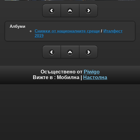
Албуми
Снимки от националните срещи
/
Италфест
2019
Осъществено от
Piwigo
Вижте в :
Мобилна
|
Настолна