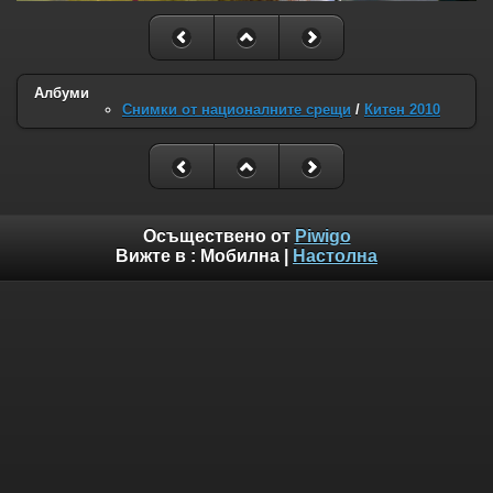
Албуми
Снимки от националните срещи
/
Китен 2010
Осъществено от
Piwigo
Вижте в :
Мобилна
|
Настолна