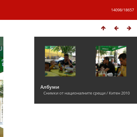
14098/18657
Албуми
Снимки от националните срещи
/
Китен 2010