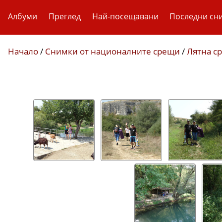
Албуми
Преглед
Най-посещавани
Последни сн
Начало
/
Снимки от националните срещи
/
Лятна с