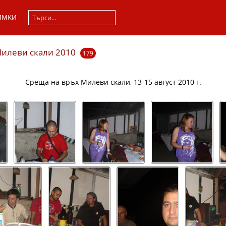
имки
илеви скали 2010
179
Среща на връх Милеви скали, 13-15 август 2010 г.