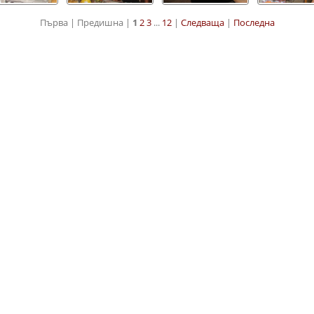
Първа |
Предишна |
1
2
3
...
12
|
Следваща
|
Последна