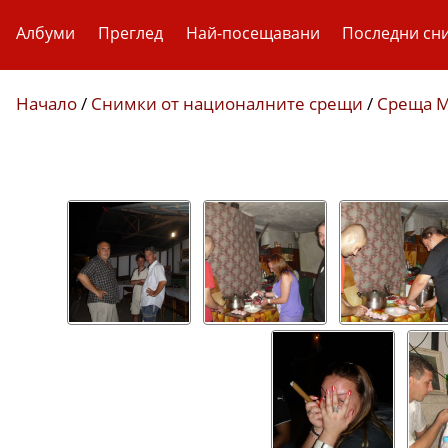
Албуми
Преглед
Най-посещавани
Последни сн
Начало
/
Снимки от националните срещи
/
Среща М